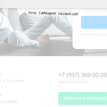
+7
Хочу
CallMagnet
на свой сайт
Нажимая кнопку вы
ог
+7 (937) 369-00-00
а и доставка
Заказать звонок
ж
Написать в WhatsApp
ть замер