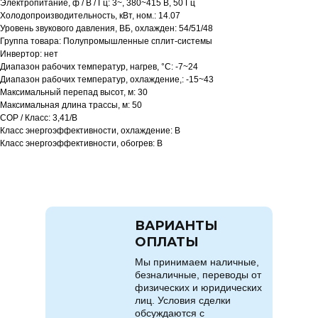
Электропитание, ф / В / Гц: 3~, 380~415 В, 50 Гц
Холодопроизводительность, кВт, ном.: 14.07
Уровень звукового давления, ВБ, охлажден: 54/51/48
Группа товара: Полупромышленные сплит-системы
Инвертор: нет
Диапазон рабочих температур, нагрев, °C: -7~24
Диапазон рабочих температур, охлаждение,: -15~43
Максимальный перепад высот, м: 30
Максимальная длина трассы, м: 50
COP / Класс: 3,41/B
Класс энергоэффективности, охлаждение: B
Класс энергоэффективности, обогрев: B
ВАРИАНТЫ
ОПЛАТЫ
Мы принимаем наличные,
безналичные, переводы от
физических и юридических
лиц. Условия сделки
обсуждаются с