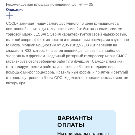
Рекомендуемая площадь помещения, до (м²) — 35
Описание
COOL+ занимает нишу самого доступного по цене кондиционера
постоянной производи тельности в линейке бытовых сплит-систем
торговой марки LESSAR. Серия характеризуется своей надежностью,
высокой энергоэффектив ностью и компактными размерами внутренне
го блока. Модели мощностью от 2,05 кВт до 7,03 кВт перешли на
хладагент R32, который на сегод няшний день приз нан наиболее
экологичным фреоном. Надежный роторный компрессор марки GMCC
гарантирует бесперебойную рабо ту, а функция «Самодиагностика»
контролирует режим работы и состояние блоков кондицио нера с
помощью микропроцессора. Правиль ные формы и приятный светлый
оттенок внут реннего блока COOL+ делают его органичным элементом
интерь ера.
ВАРИАНТЫ
ОПЛАТЫ
Мы принимаем наличные,