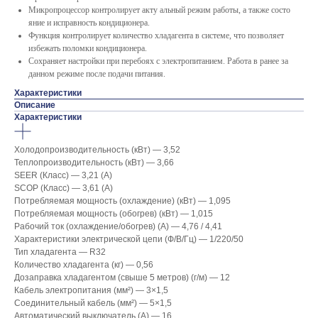
Микропроцессор контролирует акту альный режим работы, а также состо
яние и исправность кондиционера.
Функция контролирует количество хладагента в системе, что позволяет
избежать поломки кондиционера.
Сохраняет настройки при перебоях с электропитанием. Работа в ранее за
данном режиме после подачи питания.
Характеристики
Описание
Характеристики
Холодопроизводительность (кВт) — 3,52
Теплопроизводительность (кВт) — 3,66
SEER (Класс) — 3,21 (A)
SCOP (Класс) — 3,61 (A)
Потребляемая мощность (охлаждение) (кВт) — 1,095
Потребляемая мощность (обогрев) (кВт) — 1,015
Рабочий ток (охлаждение/обогрев) (А) — 4,76 / 4,41
Характеристики электрической цепи (Ф/В/Гц) — 1/220/50
Тип хладагента — R32
Количество хладагента (кг) — 0,56
Дозаправка хладагентом (свыше 5 метров) (г/м) — 12
Кабель электропитания (мм²) — 3×1,5
Соединительный кабель (мм²) — 5×1,5
Автоматический выключатель (А) — 16