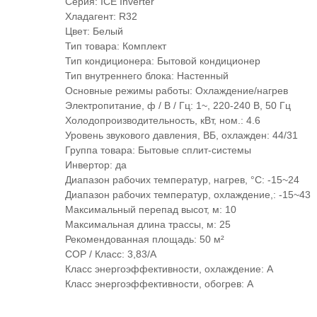
Серия: ICE Inverter
Хладагент: R32
Цвет: Белый
Тип товара: Комплект
Тип кондиционера: Бытовой кондиционер
Тип внутреннего блока: Настенный
Основные режимы работы: Охлаждение/нагрев
Электропитание, ф / В / Гц: 1~, 220-240 В, 50 Гц
Холодопроизводительность, кВт, ном.: 4.6
Уровень звукового давления, ВБ, охлажден: 44/31
Группа товара: Бытовые сплит-системы
Инвертор: да
Диапазон рабочих температур, нагрев, °C: -15~24
Диапазон рабочих температур, охлаждение,: -15~43
Максимальный перепад высот, м: 10
Максимальная длина трассы, м: 25
Рекомендованная площадь: 50 м²
COP / Класс: 3,83/A
Класс энергоэффективности, охлаждение: A
Класс энергоэффективности, обогрев: A