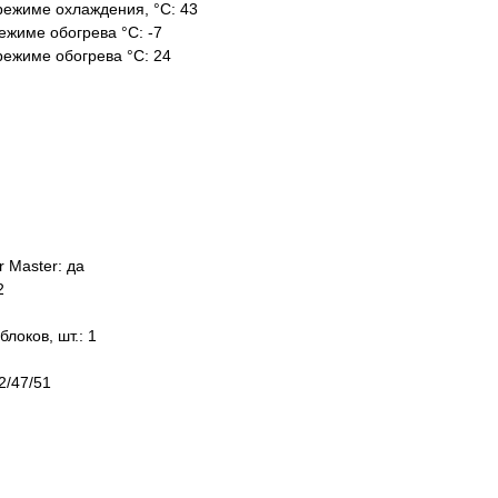
режиме охлаждения, °С: 43
ежиме обогрева °С: -7
режиме обогрева °С: 24
 Master: да
2
оков, шт.: 1
2/47/51