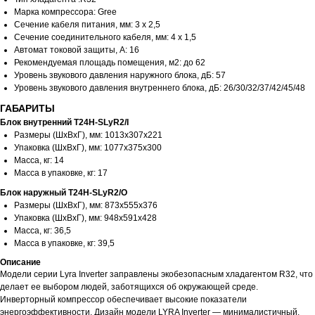
Марка компрессора: Gree
Сечение кабеля питания, мм: 3 х 2,5
Сечение соединительного кабеля, мм: 4 х 1,5
Автомат токовой защиты, A: 16
Рекомендуемая площадь помещения, м2: до 62
Уровень звукового давления наружного блока, дБ: 57
Уровень звукового давления внутреннего блока, дБ: 26/30/32/37/42/45/48
ГАБАРИТЫ
Блок внутренний T24H-SLyR2/I
Размеры (ШхВхГ), мм: 1013x307x221
Упаковка (ШхВхГ), мм: 1077x375x300
Масса, кг: 14
Масса в упаковке, кг: 17
Блок наружный T24H-SLyR2/O
Размеры (ШхВхГ), мм: 873x555x376
Упаковка (ШхВхГ), мм: 948x591x428
Масса, кг: 36,5
Масса в упаковке, кг: 39,5
Описание
Модели серии Lyra Inverter заправлены экобезопасным хладагентом R32, что
делает ее выбором людей, заботящихся об окружающей среде.
Инверторный компрессор обеспечивает высокие показатели
энергоэффективности. Дизайн модели LYRA Inverter — минималистичный.