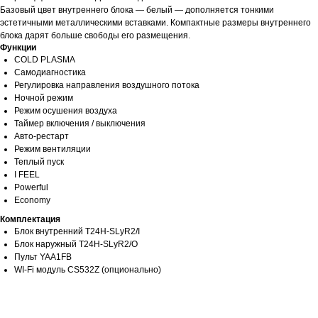
Базовый цвет внутреннего блока — белый — дополняется тонкими
эстетичными металлическими вставками. Компактные размеры внутреннего
блока дарят больше свободы его размещения.
Функции
COLD PLASMA
Самодиагностика
Регулировка направления воздушного потока
Ночной режим
Режим осушения воздуха
Таймер включения / выключения
Авто-рестарт
Режим вентиляции
Теплый пуск
I FEEL
Powerful
Economy
Комплектация
Блок внутренний T24H-SLyR2/I
Блок наружный T24H-SLyR2/O
Пульт YAA1FB
WI-Fi модуль CS532Z (опционально)