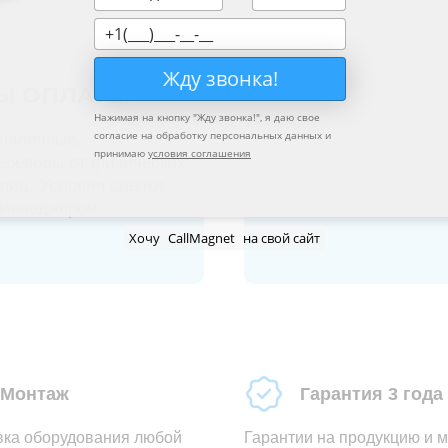
Жду звонка!
Ы ОПЛАТЫ
Нажимая на кнопку "
Жду звонка!
", я даю свое
согласие на обработку персональных данных и
наличные,
принимаю
условия соглашения
ереводы от физических
лиц. Условия сделки
 менеджером.
Хочу
CallMagnet
на свой сайт
Монтаж
Гарантия 3 года
вка оборудования любой
Гарантии на продукцию и 