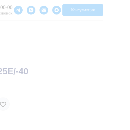
-00-00
Консультация
 звонок
5E/-40