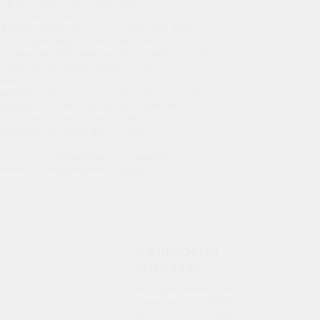
Тип внутреннего блока: Настенный
Основные режимы работы: Охлаждение/нагрев
Электропитание, ф / В / Гц: 1~, 220-240 В, 50 Гц
Холодопроизводительность, кВт, ном.: 5.3
Уровень звукового давления, ВБ, охлажден: 44.5/38.5/30
Группа товара: Бытовые сплит-системы
Инвертор: нет
Диапазон рабочих температур, нагрев, °C: -7~24
Диапазон рабочих температур, охлаждение,: -40~43
Максимальный перепад высот, м: 8
Максимальная длина трассы, м: 20
COP / Класс: 3,61/A
Класс энергоэффективности, охлаждение: A
Класс энергоэффективности, обогрев: A
ВАРИАНТЫ
ОПЛАТЫ
Мы принимаем наличные,
безналичные, переводы от
физических и юридических