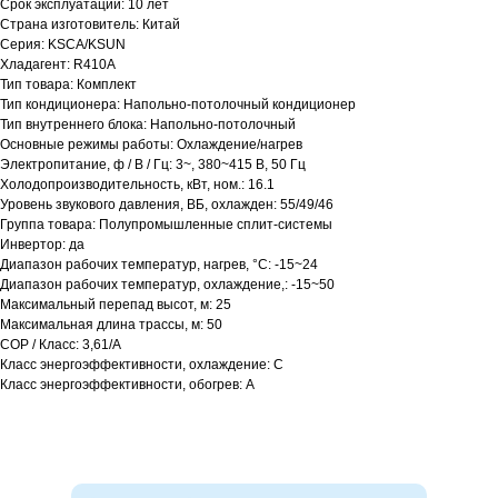
Срок эксплуатации: 10 лет
Страна изготовитель: Китай
Серия: KSCA/KSUN
Хладагент: R410A
Тип товара: Комплект
Тип кондиционера: Напольно-потолочный кондиционер
Тип внутреннего блока: Напольно-потолочный
Основные режимы работы: Охлаждение/нагрев
Электропитание, ф / В / Гц: 3~, 380~415 В, 50 Гц
Холодопроизводительность, кВт, ном.: 16.1
Уровень звукового давления, ВБ, охлажден: 55/49/46
Группа товара: Полупромышленные сплит-системы
Инвертор: да
Диапазон рабочих температур, нагрев, °C: -15~24
Диапазон рабочих температур, охлаждение,: -15~50
Максимальный перепад высот, м: 25
Максимальная длина трассы, м: 50
COP / Класс: 3,61/A
Класс энергоэффективности, охлаждение: C
Класс энергоэффективности, обогрев: A