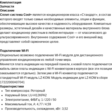
Комплектация
Запчасти
Описание
Сплит-система Cool+
является кондиционером класса «Стандарт», в состав
которого входят только самые необходимые элементы, опции и функции,
обеспечивающие высокое качество и надежность оборудования. Компактные
размеры, эстетичный дизайн и качественные материалы внутреннего блока
делают кондиционер уместным в любом интерьере — от классического до
ультрасовременного. Внутреннее содержание Cool+ и его внешний вид
представляют собой гармоничное целое.
Подключение WI-FI
Опционально возможно подключение Wi-Fi модуля для дистанционного
управления кондиционером из любой точки мира.
Меняется плата индикации на передней панели, к новой плате подключается
кабель связи платы индикации с Wi-Fi конвектором в корпусе (все эти позиции
заказываются отдельно). Затем уже в Wi-Fi конвектор подключается
стандартный Wi-Fi модуль LZ-KOW. Модуль индикации для LZ-KOW в сборе
17222000A07041
Характеристики
Тип компрессора: Роторный
Наружный блок: LU-H12KPA2
Электропитание, Ф/В/Гц: 1 / 220 / 50
Максимальный ток, А: 4,77 / 4,59
Производительность, охлаждение, кВт: 3,52