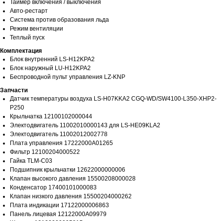
Таймер включения / выключения
Авто-рестарт
Система против образования льда
Режим вентиляции
Теплый пуск
Комплектация
Блок внутренний LS-H12KPA2
Блок наружный LU-H12KPA2
Беспроводной пульт управления LZ-KNP
Запчасти
Датчик температуры воздуха LS-H07KKA2 CGQ-WD/SW4100-L350-XHP2-
P250
Крыльчатка 12100102000044
Электодвигатель 11002010000143 для LS-HE09KLA2
Электодвигатель 11002012002778
Плата управления 17222000A01265
Фильтр 12100204000522
Гайка TLM-C03
Подшипник крыльчатки 12622000000006
Клапан высокого давления 15500208000028
Конденсатор 17400101000083
Клапан низкого давления 15500204000262
Плата индикации 17122000006863
Панель лицевая 12122000A09979