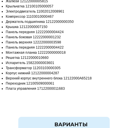
Жалюзи 12122000005815
Крыльчатка 12100105000057
Электродвигатель 11002012008961
Компрессор 11103010000467
Держатель подшипника 12122000000350
Крышка 12122000007150
Панель передняя 12222000004424
Панель боковая 12222000001232
Панель верхняя 12222000003598
Панель передняя 12222000004422
Монтажная планка 12222000000018
Решетка 12122000010660
Испаритель 15822000003601
Трансформатор 11203103000305
Корпус нижний 12122000004287
Верхний корпус внутреннего блока 12122000A65218
Переходник 12100509000061
Плата управления 17122000011683
ВАРИАНТЫ