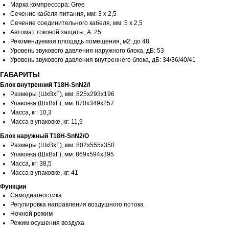
Марка компрессора: Gree
Сечение кабеля питания, мм: 3 х 2,5
Сечение соединительного кабеля, мм: 5 х 2,5
Автомат токовой защиты, A: 25
Рекомендуемая площадь помещения, м2: до 48
Уровень звукового давления наружного блока, дБ: 53
Уровень звукового давления внутреннего блока, дБ: 34/36/40/41
ГАБАРИТЫ
Блок внутренний T18H-SnN2/I
Размеры (ШхВхГ), мм: 825x293x196
Упаковка (ШхВхГ), мм: 870x349x257
Масса, кг: 10,3
Масса в упаковке, кг: 11,9
Блок наружный T18H-SnN2/O
Размеры (ШхВхГ), мм: 802x555x350
Упаковка (ШхВхГ), мм: 869x594x395
Масса, кг: 38,5
Масса в упаковке, кг: 41
Функции
Самодиагностика
Регулировка направления воздушного потока
Ночной режим
Режим осушения воздуха