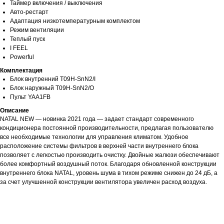
Таймер включения / выключения
Авто-рестарт
Адаптация низкотемпературным комплектом
Режим вентиляции
Теплый пуск
I FEEL
Powerful
Комплектация
Блок внутренний T09H-SnN2/I
Блок наружный T09H-SnN2/O
Пульт YAA1FB
Описание
NATAL NEW — новинка 2021 года — задает стандарт современного
кондиционера постоянной производительности, предлагая пользователю
все необходимые технологии для управления климатом. Удобное
расположение системы фильтров в верхней части внутреннего блока
позволяет с легкостью производить очистку. Двойные жалюзи обеспечивают
более комфортный воздушный поток. Благодаря обновленной конструкции
внутреннего блока NATAL, уровень шума в тихом режиме снижен до 24 дБ, а
за счет улучшенной конструкции вентилятора увеличен расход воздуха.