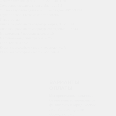
Электропитание, ф / В / Гц: 1~, 220-240 В, 50 Гц
Холодопроизводительность, кВт, ном.: 6.2
Уровень звукового давления, ВБ, охлажден: 49/43/38/34
Группа товара: Бытовые сплит-системы
Инвертор: да
Диапазон рабочих температур, нагрев, °C: -15~24
Диапазон рабочих температур, охлаждение,: -15~43
Максимальный перепад высот, м: 10
Максимальная длина трассы, м: 25
COP / Класс: 3.65/A
Класс энергоэффективности, охлаждение: A
Класс энергоэффективности, обогрев: A
ВАРИАНТЫ
ОПЛАТЫ
Мы принимаем наличные,
безналичные, переводы от
физических и юридических
лиц. Условия сделки
обсуждаются с