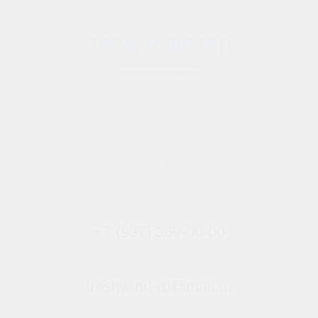
Каталог
Оплата и доставка
О нас
Монтаж
Заказать замер
+7 (937) 369-00-00
Заказать звонок
freshwind-rb@mail.ru
Напишите нам