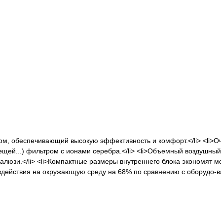
м, обеспечивающий высокую эффективность и комфорт.</li> <li>Оче
лещей...) фильтром с ионами серебра.</li> <li>Объемный воздушны
люзи.</li> <li>Компактные размеры внутреннего блока экономят ме
воздействия на окружающую среду на 68% по сравнению с оборудо-