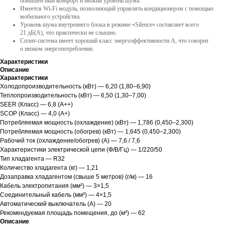
повышен ный комфорт и низкий уровень шума.
Имеется Wi-Fi модуль, позволяющий управлять кондиционером с помощью
мобильного устройства.
Уровень шума внутреннего блока в режиме «Silence» составляет всего
21 дБ(А), что практически не слышно.
Сплит-система имеет хороший класс энергоэффективности А, что говорит
о низком энергопотреблении.
Характеристики
Описание
Характеристики
Холодопроизводительность (кВт) — 6,20 (1,80–6,90)
Теплопроизводительность (кВт) — 6,50 (1,30–7,00)
SEER (Класс) — 6,8 (A++)
SCOP (Класс) — 4,0 (A+)
Потребляемая мощность (охлаждение) (кВт) — 1,786 (0,450–2,300)
Потребляемая мощность (обогрев) (кВт) — 1,645 (0,450–2,300)
Рабочий ток (охлаждение/обогрев) (А) — 7,6 / 7,6
Характеристики электрической цепи (Ф/В/Гц) — 1/220/50
Тип хладагента — R32
Количество хладагента (кг) — 1,21
Дозаправка хладагентом (свыше 5 метров) (г/м) — 16
Кабель электропитания (мм²) — 3×1,5
Соединительный кабель (мм²) — 4×1,5
Автоматический выключатель (А) — 20
Рекомендуемая площадь помещения, до (м²) — 62
Описание