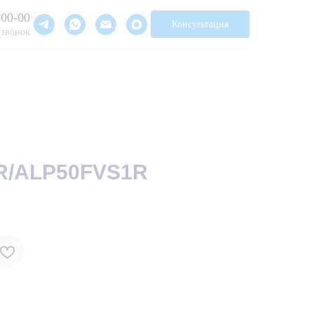
-00-00
Консультация
 звонок
R/ALP50FVS1R