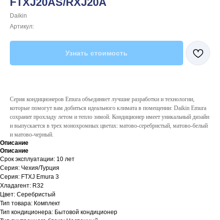
FTXJ20AS/RXJ20A
Daikin
Артикул:
Узнать стоимость
Серия кондиционеров Emura объединяет лучшие разработки и технологии,
которые помогут вам добиться идеального климата в помещении: Daikin Emura
сохранит прохладу летом и тепло зимой. Кондиционер имеет уникальный дизайн
и выпускается в трех монохромных цветах: матово-серебристый, матово-белый
и матово-черный.
Описание
Описание
Срок эксплуатации: 10 лет
Серия: Чехия/Турция
Серия: FTXJ Emura 3
Хладагент: R32
Цвет: Серебристый
Тип товара: Комплект
Тип кондиционера: Бытовой кондиционер