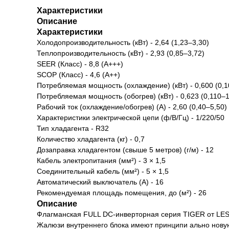
Характеристики
Описание
Характеристики
Холодопроизводительность (кВт) - 2,64 (1,23–3,30)
Теплопроизводительность (кВт) - 2,93 (0,85–3,72)
SEER (Класс) - 8,8 (A+++)
SCOP (Класс) - 4,6 (A++)
Потребляемая мощность (охлаждение) (кВт) - 0,600 (0,1
Потребляемая мощность (обогрев) (кВт) - 0,623 (0,110–1
Рабочий ток (охлаждение/обогрев) (А) - 2,60 (0,40–5,50) 
Характеристики электрической цепи (ф/В/Гц) - 1/220/50
Тип хладагента - R32
Количество хладагента (кг) - 0,7
Дозаправка хладагентом (свыше 5 метров) (г/м) - 12
Кабель электропитания (мм²) - 3 × 1,5
Соединительный кабель (мм²) - 5 × 1,5
Автоматический выключатель (А) - 16
Рекомендуемая площадь помещения, до (м²) - 26
Описание
Флагманская FULL DC-инверторная серия TIGER от LESS
Жалюзи внутреннего блока имеют принципи ально нову