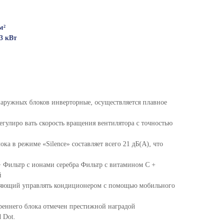
м²
3 кВт
аружных блоков инверторные, осуществляется плавное
егулиро вать скорость вращения вентилятора с точностью
ка в режиме «Silence» составляет всего 21 дБ(А), что
 Фильтр с ионами серебра Фильтр с витамином C +
й
оляющий управлять кондиционером с помощью мобильного
еннего блока отмечен престижной наградой
 Dot.