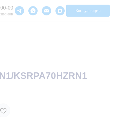
-00-00
Консультация
 звонок
N1/KSRPA70HZRN1