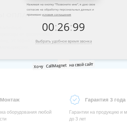
Нажимая на кнопку "
Позвоните мне
", я даю свое
согласие на обработку персональных данных и
Ы ОПЛАТЫ
принимаю
условия соглашения
00
:
26
:
99
наличные,
ереводы от физических
лиц. Условия сделки
Выбрать удобное время звонка
 менеджером.
Хочу
CallMagnet
на свой сайт
Монтаж
Гарантия 3 года
вка оборудования любой
Гарантии на продукцию и 
сти
до 3 лет