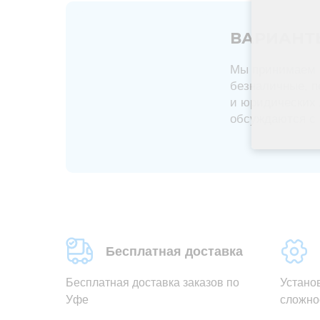
ВАРИАНТ
Мы принимаем 
безналичные, п
и юридических 
обсуждаются с
Бесплатная доставка
Бесплатная доставка заказов по
Устано
Уфе
сложно