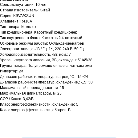
Срок эксплуатации: 10 лет
Страна изготовитель: Китай
Серия: KSVA/KSUN
Хладагент: R410A
Тип товара: Комплект
Тип кондиционера: Кассетный кондиционер
Тип внутреннего блока: Кассетный 4-поточный
Основные режимы работы: Охлаждение/нагрев
Электропитание, ф / В / Гц: 1~, 220-240 В, 50 Гц
Холодопроизводительность, кВт, ном.: 7
Уровень звукового давления, ВБ, охлажден: 51/45/38
Группа товара: Полупромышленные сплит-системы
Инвертор: да
Диапазон рабочих температур, нагрев, °C: -15~24
Диапазон рабочих температур, охлаждение,: -15~50
Максимальный перепад высот, м: 15
Максимальная длина трассы, м: 25
COP / Класс: 3,42/B
Класс энергоэффективности, охлаждение: C
Класс энергоэффективности, обогрев: B