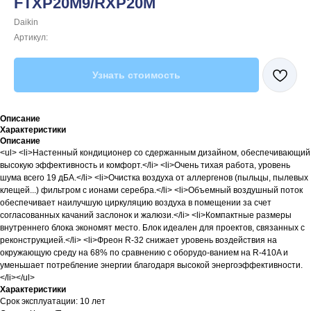
FTXP20M9/RXP20M
Daikin
Артикул:
Узнать стоимость
Описание
Характеристики
Описание
<ul> <li>Настенный кондиционер со сдержанным дизайном, обеспечивающий
высокую эффективность и комфорт.</li> <li>Очень тихая работа, уровень
шума всего 19 дБА.</li> <li>Очистка воздуха от аллергенов (пыльцы, пылевых
клещей...) фильтром с ионами серебра.</li> <li>Объемный воздушный поток
обеспечивает наилучшую циркуляцию воздуха в помещении за счет
согласованных качаний заслонок и жалюзи.</li> <li>Компактные размеры
внутреннего блока экономят место. Блок идеален для проектов, связанных с
реконструкцией.</li> <li>Фреон R-32 снижает уровень воздействия на
окружающую среду на 68% по сравнению с оборудо-ванием на R-410A и
уменьшает потребление энергии благодаря высокой энергоэффективности.
</li></ul>
Характеристики
Срок эксплуатации: 10 лет