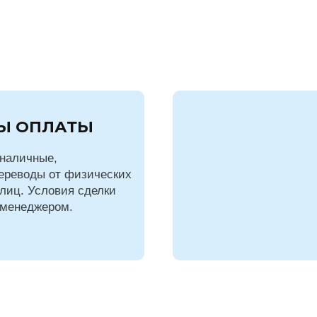
в
Жду звонка!
Нажимая на кнопку "
Жду звонка!
", я даю свое
Ы ОПЛАТЫ
согласие на обработку персональных данных и
принимаю
условия соглашения
наличные,
ереводы от физических
лиц. Условия сделки
на свой сайт
CallMagnet
Хочу
 менеджером.