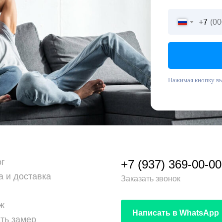
+7
Нажимая кнопку вы
ог
+7 (937) 369-00-00
а и доставка
Заказать звонок
ж
Написать в WhatsApp
ть замер