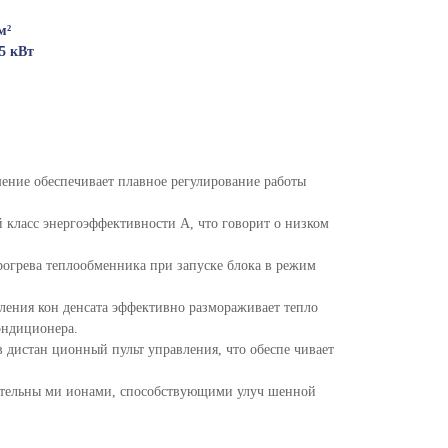
м²
5 кВт
ние обеспечивает плавное регулирование работы
 класс энергоэффективности А, что говорит о низком
огрева теплообменника при запуске блока в режим
аления кон денсата эффективно размораживает тепло
ондиционера.
 дистан ционный пульт управления, что обеспе чивает
тельны ми ионами, способствующими улуч шенной