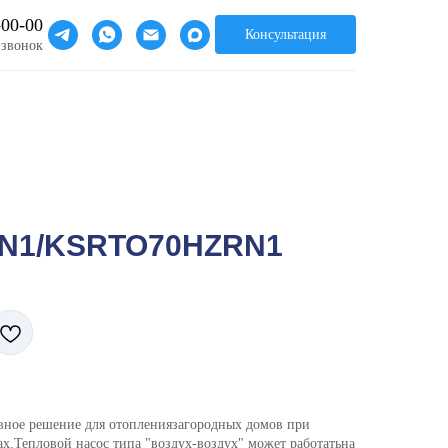
-00-00
Консультация
 звонок
N1/KSRTO70HZRN1
ное решение для отоплениязагородных домов при
х.Тепловой насос типа "воздух-воздух" может работатьна