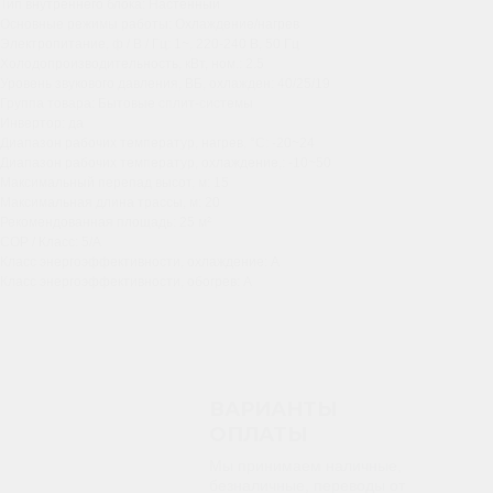
Тип внутреннего блока: Настенный
Основные режимы работы: Охлаждение/нагрев
Электропитание, ф / В / Гц: 1~, 220-240 В, 50 Гц
Холодопроизводительность, кВт, ном.: 2.5
Уровень звукового давления, ВБ, охлажден: 40/25/19
Группа товара: Бытовые сплит-системы
Инвертор: да
Диапазон рабочих температур, нагрев, °C: -20~24
Диапазон рабочих температур, охлаждение,: -10~50
Максимальный перепад высот, м: 15
Максимальная длина трассы, м: 20
Рекомендованная площадь: 25 м²
COP / Класс: 5/A
Класс энергоэффективности, охлаждение: A
Класс энергоэффективности, обогрев: A
ВАРИАНТЫ
ОПЛАТЫ
Мы принимаем наличные,
безналичные, переводы от