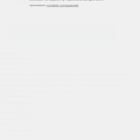
FTXJ25AW/RXJ25A
принимаю
условия соглашения
Daikin
Артикул:
Узнать стоимость
Описание
Характеристики
Описание
Серия кондиционеров Emura объединяет лучшие разработки и технологии,
которые помогут вам добиться идеального климата в помещении: Daikin
Emura сохранит прохладу летом и тепло зимой. Кондиционер имеет
уникальный дизайн и выпускается в трех монохромных цветах: матово-
серебристый, матово-белый и матово-черный.
Характеристики
Срок эксплуатации: 10 лет
Серия: Чехия/Турция
Серия: FTXJ Emura 3
Хладагент: R32
Цвет: Белый
Тип товара: Комплект
Тип кондиционера: Бытовой кондиционер