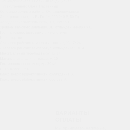
Тип кондиционера: Облачный кондиционер
Тип внутреннего блока: Настенный
Основные режимы работы: Охлаждение/нагрев
Электропитание, ф / В / Гц: 1~, 220-240 В, 50 Гц
Холодопроизводительность, кВт, ном.: 5.1
Уровень звукового давления, ВБ, охлажден: 44/40/37/31
Группа товара: Бытовые сплит-системы
Инвертор: нет
Диапазон рабочих температур, нагрев, °C: -7~24
Диапазон рабочих температур, охлаждение,: 18~43
Максимальный перепад высот, м: 17
Максимальная длина трассы, м: 15
Рекомендованная площадь: 50 м²
COP / Класс: 3,61/A
Класс энергоэффективности, охлаждение: A
Класс энергоэффективности, обогрев: A
ВАРИАНТЫ
ОПЛАТЫ
Мы принимаем наличные,