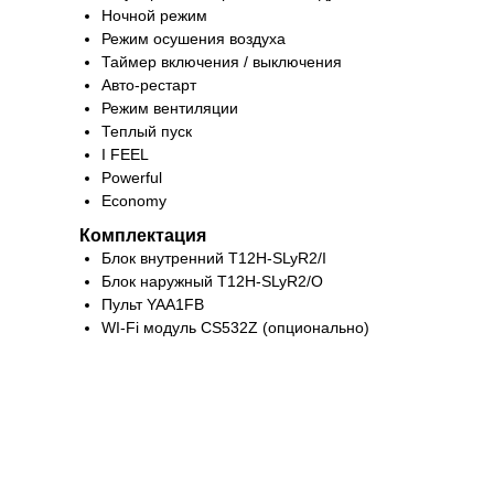
Ночной режим
Режим осушения воздуха
Таймер включения / выключения
Авто-рестарт
Режим вентиляции
Теплый пуск
I FEEL
Powerful
Economy
Комплектация
Блок внутренний T12H-SLyR2/I
Блок наружный T12H-SLyR2/O
Пульт YAA1FB
WI-Fi модуль CS532Z (опционально)