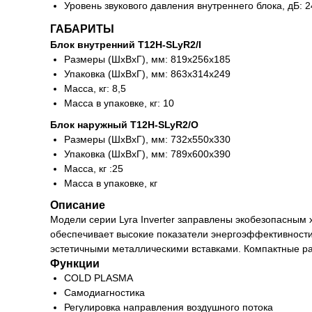
Уровень звукового давления внутреннего блока, дБ: 2
ГАБАРИТЫ
Блок внутренний T12H-SLyR2/I
Размеры (ШхВхГ), мм: 819x256x185
Упаковка (ШхВхГ), мм: 863x314x249
Масса, кг: 8,5
Масса в упаковке, кг: 10
Блок наружный T12H-SLyR2/O
Размеры (ШхВхГ), мм: 732x550x330
Упаковка (ШхВхГ), мм: 789x600x390
Масса, кг :25
Масса в упаковке, кг
Описание
Модели серии Lyra Inverter заправлены экобезопасным
обеспечивает высокие показатели энергоэффективности
эстетичными металлическими вставками. Компактные р
Функции
COLD PLASMA
Самодиагностика
Регулировка направления воздушного потока